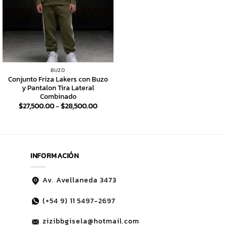
BUZO
Conjunto Friza Lakers con Buzo
y Pantalon Tira Lateral
Combinado
Rango
$
27,500.00
-
$
28,500.00
de
precios:
desde
$27,500.00
hasta
$28,500.00
INFORMACIÓN
Av. Avellaneda 3473
(+54 9)
11 5497-2697
zizibbgisela@hotmail.com