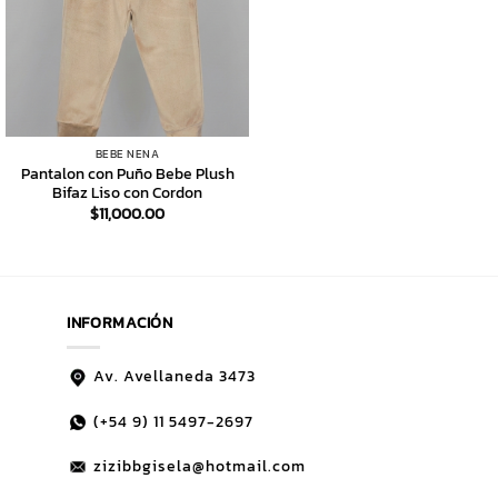
BEBE NENA
Pantalon con Puño Bebe Plush
Bifaz Liso con Cordon
$
11,000.00
INFORMACIÓN
Av. Avellaneda 3473
(+54 9)
11 5497-2697
zizibbgisela@hotmail.com