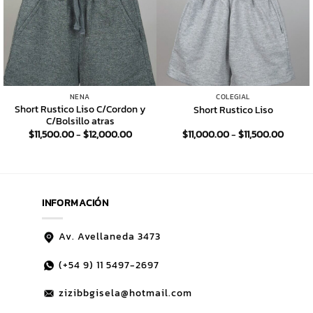
NENA
COLEGIAL
Short Rustico Liso C/Cordon y
Short Rustico Liso
C/Bolsillo atras
Rango
Rango
$
11,500.00
-
$
12,000.00
$
11,000.00
-
$
11,500.00
de
de
precios:
precio
desde
desde
$11,500.00
$11,00
hasta
hasta
$12,000.00
$11,50
INFORMACIÓN
Av. Avellaneda 3473
(+54 9)
11 5497-2697
zizibbgisela@hotmail.com