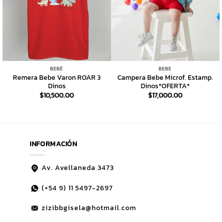
BEBÉ
BEBE
Remera Bebe Varon ROAR 3
Campera Bebe Microf. Estamp.
Dinos
Dinos*OFERTA*
$
10,500.00
$
17,000.00
INFORMACIÓN
Av. Avellaneda 3473
(+54 9)
11 5497-2697
zizibbgisela@hotmail.com