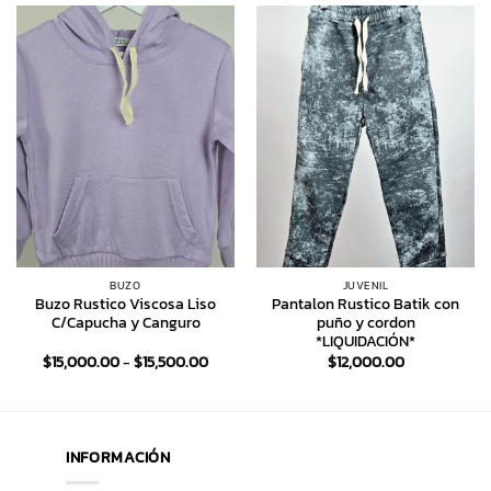
BUZO
JUVENIL
Buzo Rustico Viscosa Liso
Pantalon Rustico Batik con
C/Capucha y Canguro
puño y cordon
*LIQUIDACIÓN*
Rango
$
15,000.00
-
$
15,500.00
$
12,000.00
de
precios:
desde
$15,000.00
hasta
$15,500.00
INFORMACIÓN