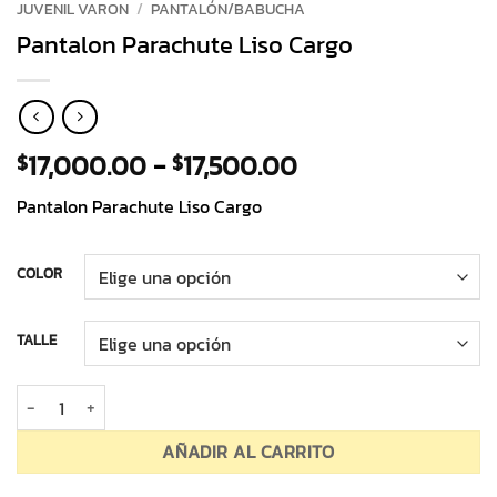
JUVENIL VARON
/
PANTALÓN/BABUCHA
Pantalon Parachute Liso Cargo
Rango
17,000.00
-
17,500.00
$
$
de
Pantalon Parachute Liso Cargo
precios:
desde
$17,000.00
COLOR
hasta
$17,500.00
TALLE
Pantalon Parachute Liso Cargo cantidad
AÑADIR AL CARRITO