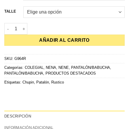
hasta
$15,000.00
TALLE
PANTALÓN RUSTICO CLASICO CHUPIN cantidad
AÑADIR AL CARRITO
SKU:
G964R
Categorías:
COLEGIAL
,
NENA
,
NENE
,
PANTALÓN/BABUCHA
,
PANTALÓN/BABUCHA
,
PRODUCTOS DESTACADOS
Etiquetas:
Chupin
,
Patalón
,
Rustico
DESCRIPCIÓN
INFORMACIÓN ADICIONAL