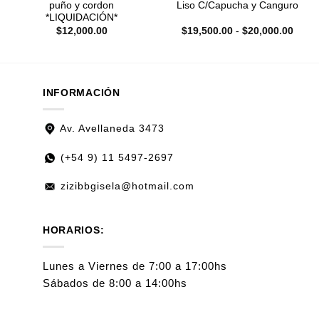
puño y cordon
Liso C/Capucha y Canguro
*LIQUIDACIÓN*
Rang
$
12,000.00
$
19,500.00
-
$
20,000.00
de
preci
desd
$19,5
hasta
$20,0
INFORMACIÓN
Av. Avellaneda 3473
(+54 9)
11 5497-2697
zizibbgisela@hotmail.com
HORARIOS:
Lunes a Viernes de 7:00 a 17:00hs
Sábados de 8:00 a 14:00hs