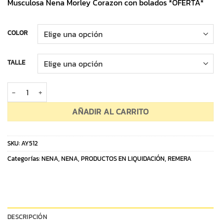
Musculosa Nena Morley Corazon con bolados *OFERTA*
COLOR
TALLE
Musculosa Nena Morley Corazon con bolados *OFERTA* cantidad
AÑADIR AL CARRITO
SKU:
AY512
Categorías:
NENA
,
NENA
,
PRODUCTOS EN LIQUIDACIÓN
,
REMERA
DESCRIPCIÓN