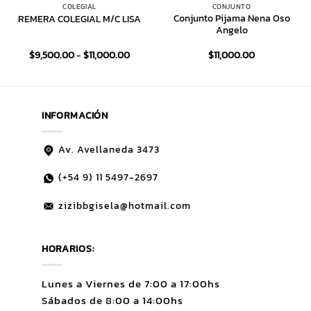
COLEGIAL
CONJUNTO
Conjunto Pijama Nena Oso
REMERA COLEGIAL M/C LISA
Angelo
Rango
$
9,500.00
-
$
11,000.00
$
11,000.00
de
precios:
desde
$9,500.00
hasta
$11,000.00
INFORMACIÓN
Av. Avellaneda 3473
(+54 9)
11 5497-2697
zizibbgisela@hotmail.com
HORARIOS:
Lunes a Viernes de 7:00 a 17:00hs
Sábados de 8:00 a 14:00hs