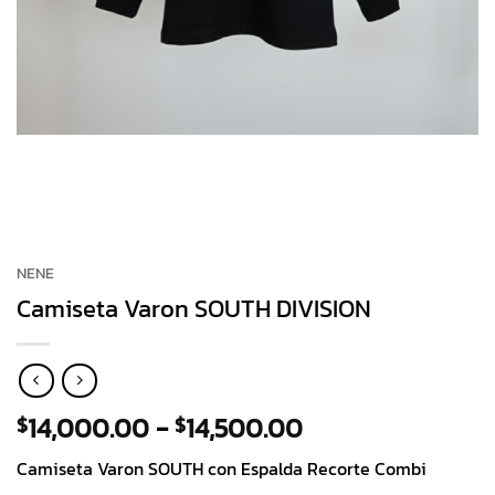
NENE
Camiseta Varon SOUTH DIVISION
Rango
14,000.00
-
14,500.00
$
$
de
Camiseta Varon SOUTH con Espalda Recorte Combi
precios: