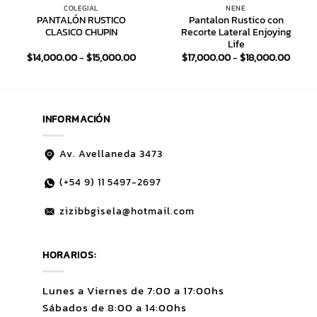
COLEGIAL
NENE
PANTALÓN RUSTICO
Pantalon Rustico con
CLASICO CHUPIN
Recorte Lateral Enjoying
Life
Rango
Rang
$
14,000.00
-
$
15,000.00
$
17,000.00
-
$
18,000.00
de
de
precios:
precio
desde
desde
$14,000.00
$17,0
hasta
hasta
$15,000.00
$18,0
INFORMACIÓN
Av. Avellaneda 3473
(+54 9)
11 5497-2697
zizibbgisela@hotmail.com
HORARIOS:
Lunes a Viernes de 7:00 a 17:00hs
Sábados de 8:00 a 14:00hs