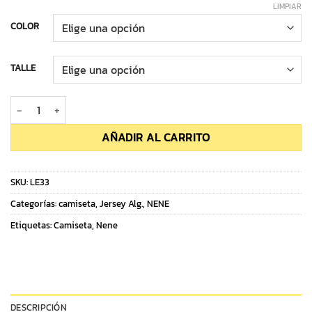
desde
LIMPIAR
$14,000.00
COLOR
hasta
$14,500.00
TALLE
Camiseta Varon SOUTH DIVISION cantidad
AÑADIR AL CARRITO
SKU:
LE33
Categorías:
camiseta
,
Jersey Alg.
,
NENE
Etiquetas:
Camiseta
,
Nene
DESCRIPCIÓN