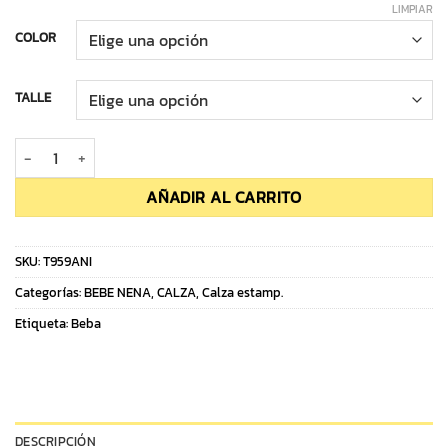
LIMPIAR
COLOR
TALLE
Calza Beba A. Lycra cantidad
AÑADIR AL CARRITO
SKU:
T959ANI
Categorías:
BEBE NENA
,
CALZA
,
Calza estamp.
Etiqueta:
Beba
DESCRIPCIÓN