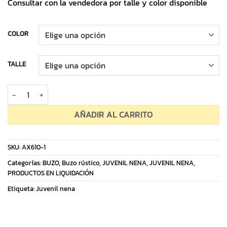
Consultar con la vendedora por talle y color disponible
COLOR
TALLE
Buzo Rustico Juvenil Oh Ok But *LIQUIDACION* cantidad
AÑADIR AL CARRITO
SKU:
AX610-1
Categorías:
BUZO
,
Buzo rústico
,
JUVENIL NENA
,
JUVENIL NENA
,
PRODUCTOS EN LIQUIDACIÓN
Etiqueta:
Juvenil nena