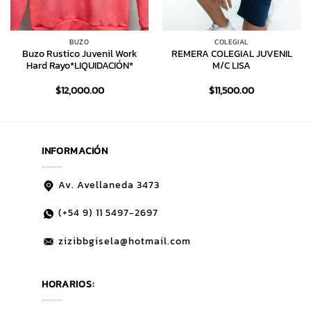
BUZO
COLEGIAL
Buzo Rustico Juvenil Work
REMERA COLEGIAL JUVENIL
Hard Rayo*LIQUIDACIÓN*
M/C LISA
$
12,000.00
$
11,500.00
INFORMACIÓN
Av. Avellaneda 3473
(+54 9)
11 5497-2697
zizibbgisela@hotmail.com
HORARIOS: